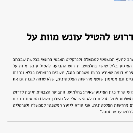
רוש להטיל עונש מוות על
חה"כ עודד פורר (ישראל ביתנו) פנה הערב ליועץ המשפטי לממשלה ולפרקליט הצבאי הראשי בבקשה שבכתב 
האישום שיוגש נגד המחבל שביצע את הפיגוע בליל שישי בחלמיש, תדרוש התביעה להטיל עונש מוות על 
הרוצח. וזאת בעיקר לאור העובדה, שבאירוע דומה שאירע ברצח משפחת פוגל, יושבים הרוצחים בכלא ונהנים 
מהתנאים שזוכים להם האסירים הביטחוניים וגם ממימון שוטף מהרשות הפלסטינית, שלא טרחה לגנות גם את 
ח"כ פורר: "סעיף עונש המוות נולד לפיגועי טרור כגון הפיגוע שאירע בחלמיש. התביעה הצבאית חייבת לדרוש 
הפעם עונש מוות בעיקר אחרי שרוצחי משפחת פוגל מבלים בכלא הישראלי על חשבון משלם המיסים ונהנים 
מתזרים שוטף של כסף לחשבונם שמוזרם מהרשות הפלסטינית. אני קורא ליועץ המשפטי לממשלה ולפרקליט 
דרוש עונש מוות."