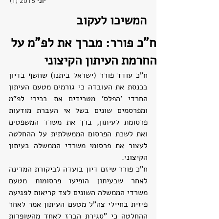
יוני 2016
(1)
פוסט
המשיכו לעקוב
ח"כ פורר: מברך את לפ"מ על
החרמת העיתון הקיצוני
ח"כ עודד פורר (ישראל ביתנו) שחשף בדיון 
בכנסת את העובדה כי גורמים מטעם העיתון 
החרדי 'הפלס' מטרידים את בכירי לפ"מ 
ומפרסמים שונים בשל אי העברת מודעות 
פרסומת לעיתון, ברך את משרד המשפטים 
ואת לשכת הפרסום הממשלתית על ההחלטה 
לעצור את פרסומי משרדי הממשלה בעיתון 
הקיצוני.
ח"כ פורר שיזם דיון בועדה לביקורת המדינה 
לאחר שבעיתון הופיעו פרסומות מטעם 
משרדי הממשלה השונים לצד קריאות לפגיעה 
פיזית בחיילי צה"ל מטעם העיתון אמר לאחר 
ההחלטה כי "סגירת הברז לאחד מהשופרות 