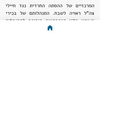
המרכזיים של ההסתה החרדית נגד חיילי 
צה"ל ראויה לשבח. התנהלותם של בכירי 
העיתון כלפי המפרסמים הוסיפה להתנהלות 
הבריונית של 'הפלס' כלפי כל מי שלא הסכים 
עם האג'נדה המסוכנת של העיתון, ואני מקווה 
מאוד שהוא יתיישר או שנדאג להוציאו מחוץ 
לחוק".
תגובות