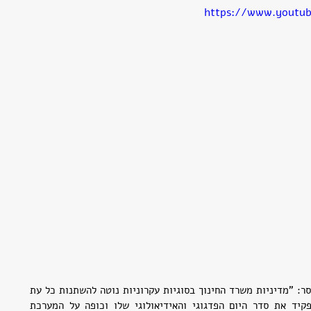
https://www.youtu
ח"כ פרופ' יוסי יונה (המחנה הציוני) מסר: "מדיניות משרד החינוך בסוגיות עקרוניות נוטה להשתנות כל עת 
שמתחלף שר חינוך. כל שר מביא לתפקיד את סדר היום הפדגוגי והאידיאולוגי שלו וכופה על המערכת 