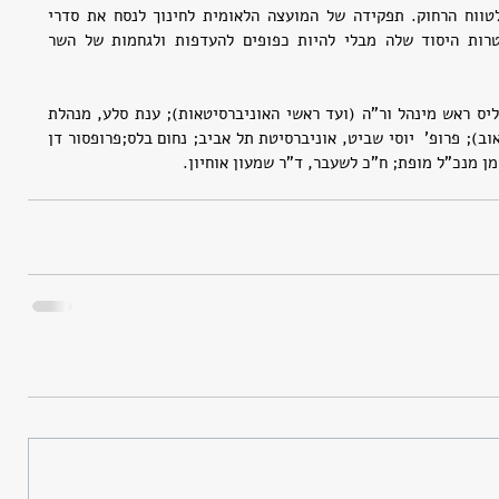
אי-ודאות וקושי לתכנן את פעילותה לטווח הרחוק. תפקידה של המועצה הלאומית לחינוך לנסח את סדרי 
העדיפויות של מערכת החינוך ואת מטרות היסוד שלה מבלי להיות כפופים להעדפות ולגחמות של השר 
בין משתתפי הכינוס נמנו: דבורה מרגוליס ראש מינהל ור"ה (ועד ראשי האוניברסיטאות); ענת סלע, מנהלת 
מחלקת תקשורת וקשרי ממשל (מרכז טאוב); פרופ'  יוסי שביט, אוניברסיטת תל אביב; נחום בלס;פרופסור דן 
מן מנכ"ל מופת; ח"כ לשעבר, ד"ר שמעון אוחיון.