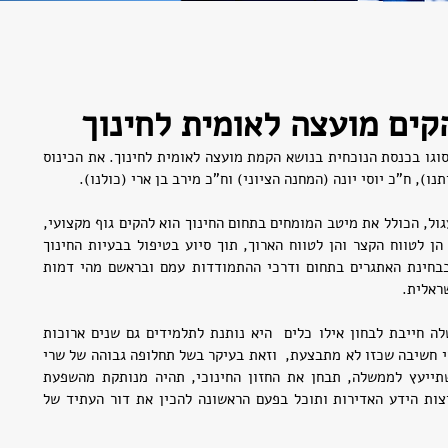
ים מועצה לאומית לחינוך
היום, (7.11) נערך שולחן עגול ראשון מסוגו בכנסת הנוכחית בנושא הקמת מועצה לאומית לחינוך. את הכינוס 
נו), ח"כ יוסי יונה (המחנה הציוני) וח"כ מירב בן ארי (כולנו).
הרעיון העומד מאחורי כינוס השולחן העגול, הכולל את מיטב המומחים בתחום החינוך הוא להקים גוף מקצועי, 
שיהיה בכוחו לתת מענה בנושאי חינוך הן לטווח הקצר והן לטווח הארוך, תוך סיוע בטיפול בבעיות החינוך 
השוטפות עמן מתמודדת המדינה וכן בבחינת האתגרים בתחום ודרכי ההתמודדות עמם ובראשם מהי דמות 
ראלית.
ח"כ עודד פורר (ישראל ביתנו): הממשלה חייבת לבחון אילו כלים  היא נותנת לתלמידים גם שנים ארוכות 
לאחר שיסיימו את מערכת החינוך. לצערי חשיבה שכזו לא מתבצעת,  וזאת בעיקר בשל תחלופה גבוהה של שרי 
חינוך. הקמת מועצה לאומית לחינוך שתייעץ לממשלה, תבחן את החזון החינוכי, תהיה מנותקת מהשפעת 
חילופי השרים, תוכל להתמודד עם קפיצות הידע האדירות ותוכל בפעם הראשונה להכין את דור העתיד של 