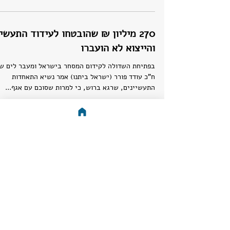
270 מיליון ₪ שהובטחו לעידוד התעשי
והייצוא לא הועברו
בפתיחת השדולה לקידום המסחר בישראל ומעבר לים ש
ח"כ עודד פורר (ישראל ביתנו) אמר נשיא התאחדות
התעשיינים, שרגא ברוש, כי למרות שסוכם עם אגף...
הרצל להמונים: הצעת חוק חדשה תחייב
לימוד כתבי הציונות
אקדמיה ציונית: הצעת חוק חדשה אותה מקדם ח"כ עודד
פורר (ישראל ביתנו) מבקשת להטמיע במוסדות הלימוד
האקדמיים חובת לימוד של כתבי הגות ציונים כך...