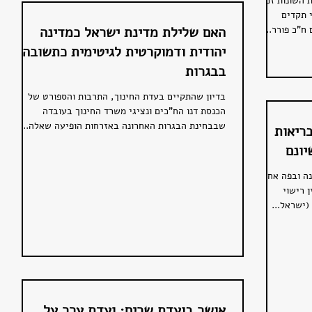
 השונות זכה
 תקדים
ח"כ פורר...
האם שלילת מדינת ישראל כמדינה
יהודית ודמוקרטית לגיטימית כתשובה
בבגרות
בדיון שהתקיים בעדת החינוך, התרבות והספורט של
הכנסת דנו הח"כים ונציגי משרד החינוך בעובדה
שבבחינת הבגרות האחרונה באזרחות הופיעה שאלה...
ריאות
יונם
ה ובפה אחד
 רישוי
(ישראל...
אושר בועדת שרים: ועדת ערר על