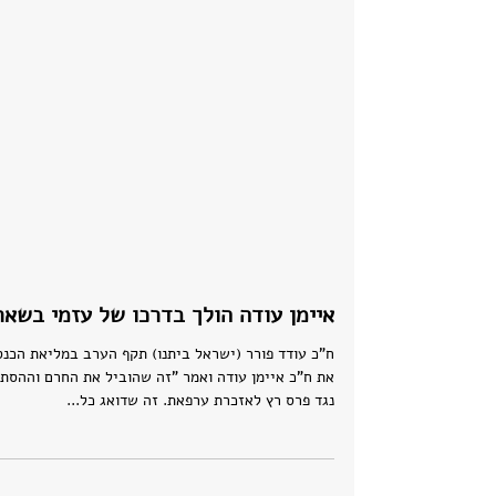
איימן עודה הולך בדרכו של עזמי בשאר
ח"כ עודד פורר (ישראל ביתנו) תקף הערב במליאת הכנ
את ח"כ איימן עודה ואמר "זה שהוביל את החרם וההסת
נגד פרס רץ לאזכרת ערפאת. זה שדואג כל...