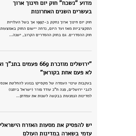
מדוע "נשכח" חוק יום חינוך ארוך
בעשרים השנים האחרונות
חוק יום חינוך ארוך נחקק ב-1997 אך בשל העלויות
התקציביות מאז ועד היום, נדחה יישום החוק באמצעות
חוק ההסדרים. גם בחוק ההסדרים הקרוב, ישנה...
"ירושלים מוזכרת 669 פעמים בתנ"ך
לא פעם אחת בקוראן"
בעקבות שינוי העמדה של מקסיקו בנוגע להחלטת אונסק
לגבי ירושלים, פנה ח"כ עודד פורר (ישראל ביתנו)
למדינות הנמנעות בבקשה לשנות את עמדתן...
יש להפסיק את מסעות האזרח הישראלי
עזמי בשארה במדינות העולם