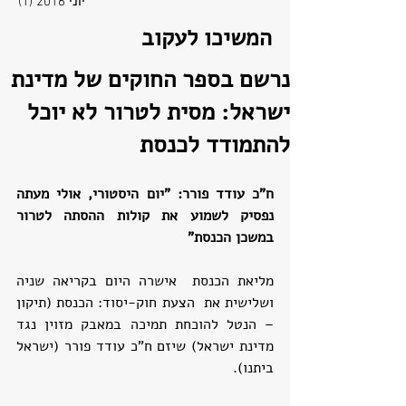
יוני 2016
(1)
פוסט
המשיכו לעקוב
נרשם בספר החוקים של מדינת
ישראל: מסית לטרור לא יוכל
להתמודד לכנסת
ח"כ עודד פורר: "יום היסטורי, אולי מעתה 
נפסיק לשמוע את קולות ההסתה לטרור 
במשכן הכנסת"
מליאת הכנסת  אישרה היום בקריאה שניה 
ושלישית את  הצעת חוק-יסוד: הכנסת (תיקון 
– הנטל להוכחת תמיכה במאבק מזוין נגד 
מדינת ישראל) שיזם ח"כ עודד פורר (ישראל 
ביתנו).